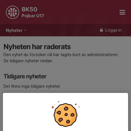
BK50
Pojkar U17
Logga in
Nyheter
Nyheten har raderats
Den nyhet du försöker nå har tagits bort av administratören.
Se tidigare nyheter nedan.
Tidigare nyheter
Det finns inga tidigare nyheter