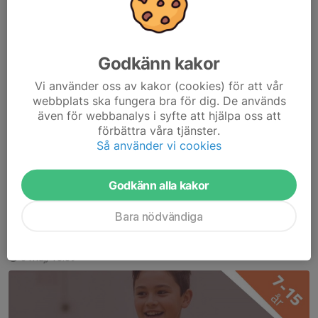
Förrådslokal 2-10 kvm i Lund sökes
Godkänn kakor
19 maj, 15:26
För föreningens räkning sökes ett mindre förråd till rimlig hyra,
Vi använder oss av kakor (cookies) för att vår
webbplats ska fungera bra för dig. De används
max 500 kr per månad i Lund. Det behöver inte vara inrett. Finns
även för webbanalys i syfte att hjälpa oss att
det belysning är det en fördel men det är inget krav.
förbättra våra tjänster.
Så använder vi cookies
Förrådet måste vara uppvärmt till...
Läs mer
Godkänn alla kakor
Sommarläger prova på
Bara nödvändiga
Sommarläger prova på
6 maj, 13:09