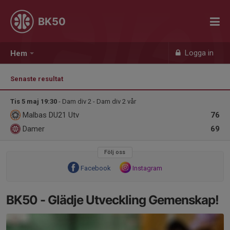
BK50
Logga in
Hem
Senaste resultat
Tis 5 maj 19:30
- Dam div 2 - Dam div 2 vår
Malbas DU21 Utv
76
Damer
69
Följ oss
Facebook
Instagram
BK50 - Glädje Utveckling Gemenskap!