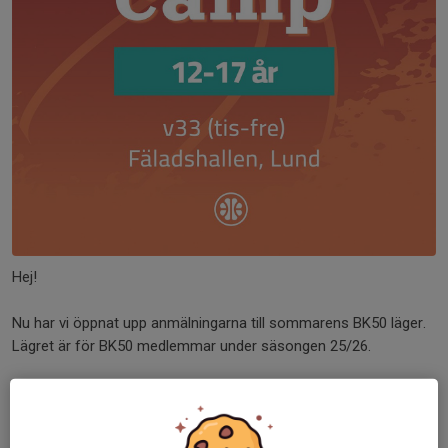
Hej!
Nu har vi öppnat upp anmälningarna till sommarens BK50 läger.
Lägret är för BK50 medlemmar under säsongen 25/26.
Lägret är uppdelat beroende på ålder, födda 2018-2015 tränar 3
dagar och födda 2014-2009 tränar 4 dagar....
Läs mer