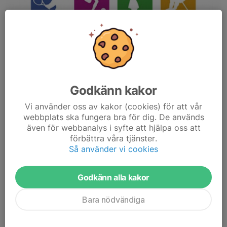
Nu kan du stötta BK50 när du ska boka hotell eller göra inköp via
nätet, och det kostar inget extra!
Går du via
BK50s sida på Sponsorhuset
får du tillbaka riktiga
pengar, som sedan delas mellan BK50 och du som är medlem
Godkänn kakor
hos Sponsorhuset!
Vi använder oss av kakor (cookies) för att vår
Exempel på några av de över 600 anslutna butikerna:
webbplats ska fungera bra för dig. De används
Svenska Spel
även för webbanalys i syfte att hjälpa oss att
InkClub
förbättra våra tjänster.
Booking.com
Så använder vi cookies
Hotels.com
Stadium
Godkänn alla kakor
Apotek Hjärtat
Lyko!
Bara nödvändiga
Ellos