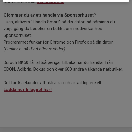
Stötta BK50 och
BLI MEDLEM!
Glömmer du av att handla via Sponsorhuset?
Lugn, aktivera "Handla Smart" på din dator, så påminns du
varje gång du besöker en butik som medverkar hos
Sponsorhuset.
Programmet funkar för Chrome och Firefox på din dator.
(Funkar ej på iPad eller mobiler)
Du och BK50 får alltså pengar tillbaka när du handlar från
CDON, Adlibris, Bokus och över 600 andra välkända nätbutiker.
Det tar 5 sekunder att aktivera och är väldigt enkelt.
Ladda ner tillägget här!