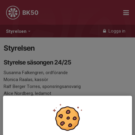
BK50
Logga in
Styrelsen
Styrelsen
Styrelse säsongen 24/25
Susanna Falkengren, ordförande
Monica Raalas, kassör
Ralf Berger Torres, sponsringsansvarig
Alice Nordberg, ledamot