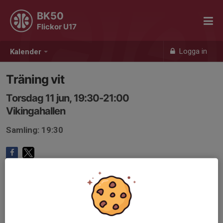
BK50
Flickor U17
Logga in
Kalender
Träning vit
Torsdag 11 jun, 19:30-21:00
Vikingahallen
Samling: 19:30