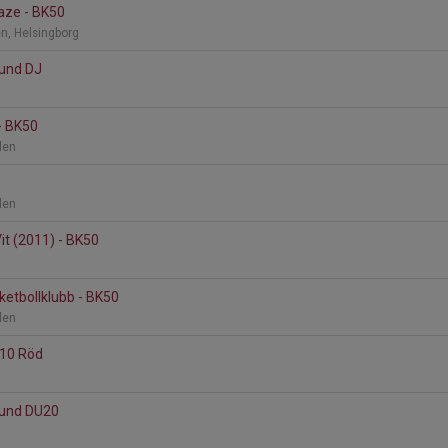
aze - BK50
n, Helsingborg
Lund DJ
d
- BK50
llen
llen
t (2011) - BK50
ketbollklubb - BK50
llen
F10 Röd
d
Lund DU20
d