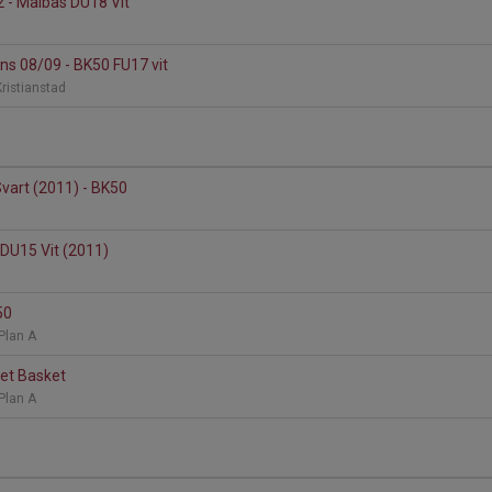
2 - Malbas DU18 Vit
d
s 08/09 - BK50 FU17 vit
ristianstad
vart (2011) - BK50
DU15 Vit (2011)
d
50
 Plan A
set Basket
 Plan A