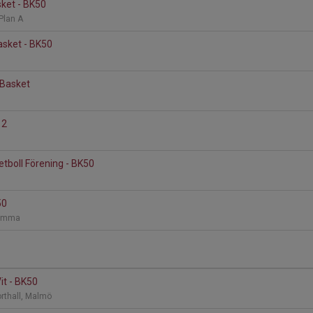
ket - BK50
 Plan A
sket - BK50
 Basket
12
d
tboll Förening - BK50
50
 Lomma
it - BK50
rthall, Malmö