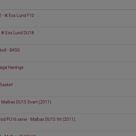
2 - IK Eos Lund F10
d
- IK Eos Lund DU18
d
boll - BK50
aga Haninge
 Basket
- Malbas DU15 Svart (2011)
öd/FU16 serie - Malbas DU15 Vit (2011)
d