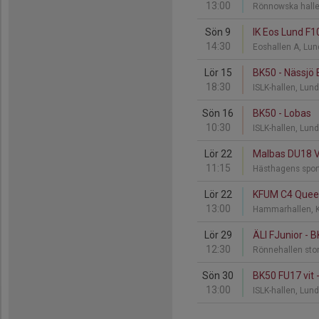
13:00
Rönnowska halle
Sön 9
IK Eos Lund F1
14:30
Eoshallen A, Lu
Lör 15
BK50 - Nässjö
18:30
ISLK-hallen, Lun
Sön 16
BK50 - Lobas
10:30
ISLK-hallen, Lun
Lör 22
Malbas DU18 Vi
11:15
Hästhagens spor
Lör 22
KFUM C4 Queen
13:00
Hammarhallen, K
Lör 29
ÄLI FJunior - B
12:30
Rönnehallen sto
Sön 30
BK50 FU17 vit
13:00
ISLK-hallen, Lun