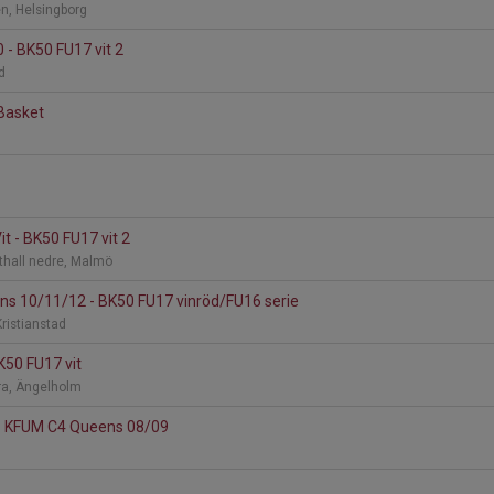
n, Helsingborg
0 - BK50 FU17 vit 2
nd
 Basket
d
d
t - BK50 FU17 vit 2
thall nedre, Malmö
s 10/11/12 - BK50 FU17 vinröd/FU16 serie
ristianstad
K50 FU17 vit
ra, Ängelholm
 - KFUM C4 Queens 08/09
d