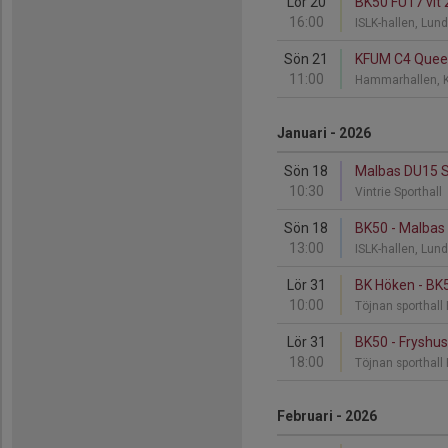
Lör 20
BK50 FU17 vit 
16:00
ISLK-hallen, Lun
Sön 21
KFUM C4 Queen
11:00
Hammarhallen, K
Januari - 2026
Sön 18
Malbas DU15 S
10:30
Vintrie Sporthall
Sön 18
BK50 - Malbas 
13:00
ISLK-hallen, Lun
Lör 31
BK Höken - BK
10:00
Töjnan sporthall
Lör 31
BK50 - Fryshu
18:00
Töjnan sporthall
Februari - 2026