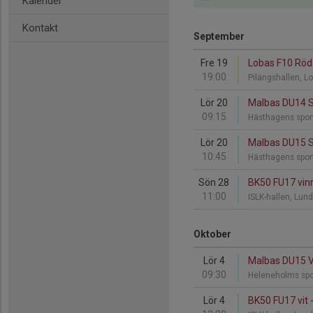
Kalender
Kontakt
September
Fre 19
Lobas F10 Röd 
19:00
Pilängshallen,
Lör 20
Malbas DU14 Sv
09:15
Hästhagens spor
Lör 20
Malbas DU15 Sv
10:45
Hästhagens spor
Sön 28
BK50 FU17 vinr
11:00
ISLK-hallen, Lun
Oktober
Lör 4
Malbas DU15 Vi
09:30
Heleneholms spo
Lör 4
BK50 FU17 vit -