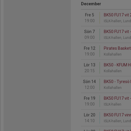
December
Fre 5
BK50 FU17 vit 
19:00
ISLK-hallen, Lun
Sön 7
BK50 FU17 vit 
09:00
ISLK-hallen, Lun
Fre 12
Pirates Basket
19:00
Kollahallen
Lör 13
BK50 - KFUM H
20:15
Kollahallen
Sön 14
BK50 - Tyresö
12:00
Kollahallen
Fre 19
BK50 FU17 vit 
19:00
ISLK-hallen
Lör 20
BK50 FU17 vinr
14:10
ISLK-hallen, Lun