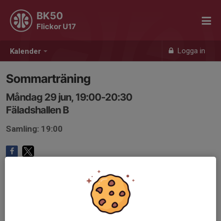
BK50
Flickor U17
Logga in
Kalender
Sommarträning
Måndag 29 jun, 19:00-20:30
Fäladshallen B
Samling: 19:00