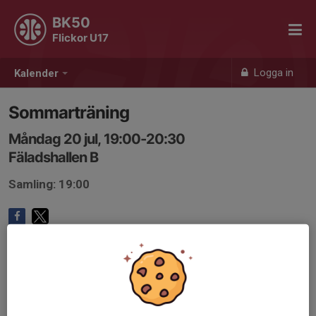
BK50
Flickor U17
Logga in
Kalender
Sommarträning
Måndag 20 jul, 19:00-20:30
Fäladshallen B
Samling: 19:00