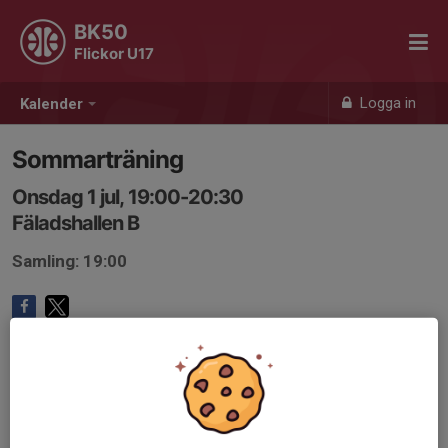
BK50
Flickor U17
Logga in
Kalender
Sommarträning
Onsdag 1 jul, 19:00-20:30
Fäladshallen B
Samling: 19:00