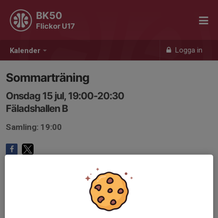
BK50
Flickor U17
Logga in
Kalender
Sommarträning
Onsdag 15 jul, 19:00-20:30
Fäladshallen B
Samling: 19:00