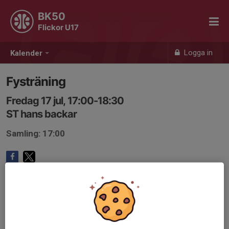
BK50
Flickor U17
Logga in
Kalender
Fysträning
Fredag 17 jul, 17:00-18:30
ST hans backar
Samling: 17:00