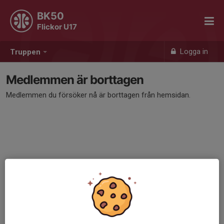
BK50
Flickor U17
Logga in
Truppen
Medlemmen är borttagen
Medlemmen du försöker nå är borttagen från hemsidan.