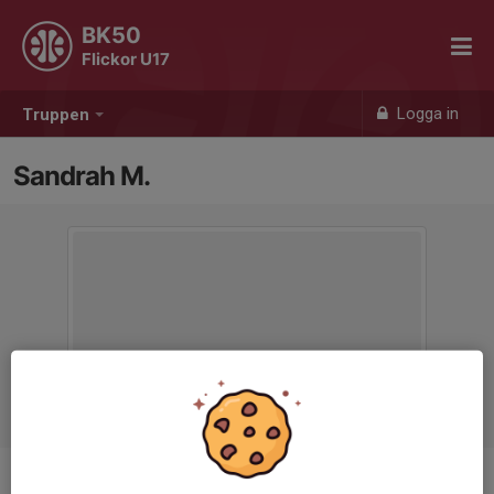
BK50
Flickor U17
Logga in
Truppen
Sandrah M.
Ålder
16 år