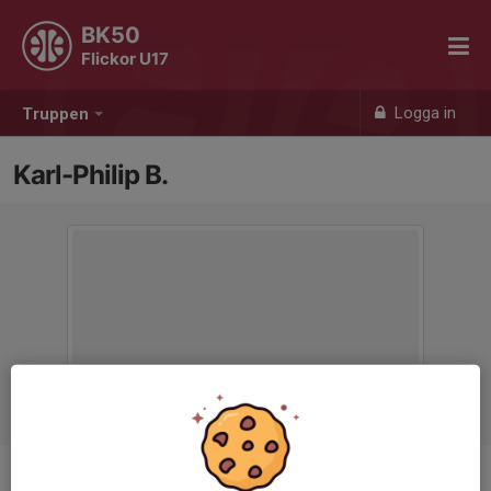
BK50
Flickor U17
Logga in
Truppen
Karl-Philip B.
Titel
Tränare