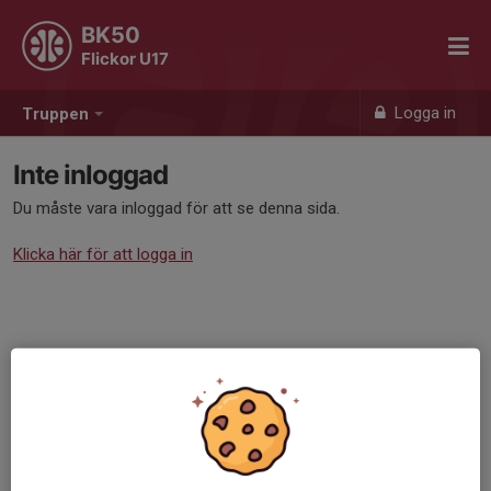
BK50
Flickor U17
Logga in
Truppen
Inte inloggad
Du måste vara inloggad för att se denna sida.
Klicka här för att logga in