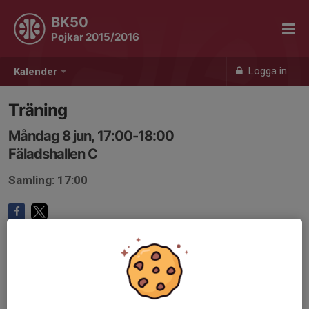
BK50
Pojkar 2015/2016
Logga in
Kalender
Träning
Måndag 8 jun, 17:00-18:00
Fäladshallen C
Samling: 17:00