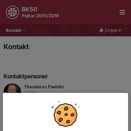
BK50
Pojkar 2015/2016
Logga in
Kontakt
Kontakt
Kontaktpersoner
Theodoros Pavlidis
Ledare
Mobil visas bara för inloggade
E-post visas bara för inloggade