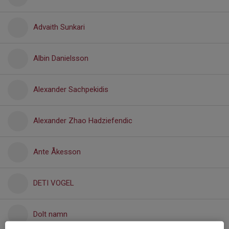
Advaith Sunkari
Albin Danielsson
Alexander Sachpekidis
Alexander Zhao Hadziefendic
Ante Åkesson
DETI VOGEL
Dolt namn