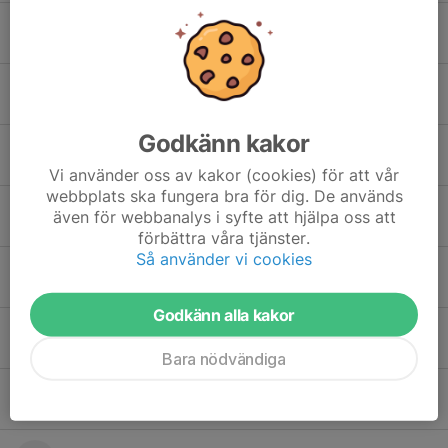
Folke Widerstedt
Harald Netzell
Godkänn kakor
Jason Fourie
Vi använder oss av kakor (cookies) för att vår
webbplats ska fungera bra för dig. De används
Leonardo Cascella
även för webbanalys i syfte att hjälpa oss att
förbättra våra tjänster.
Så använder vi cookies
Malik Turde
Godkänn alla kakor
Milton Ramstedt
Bara nödvändiga
Niels Wahlberg