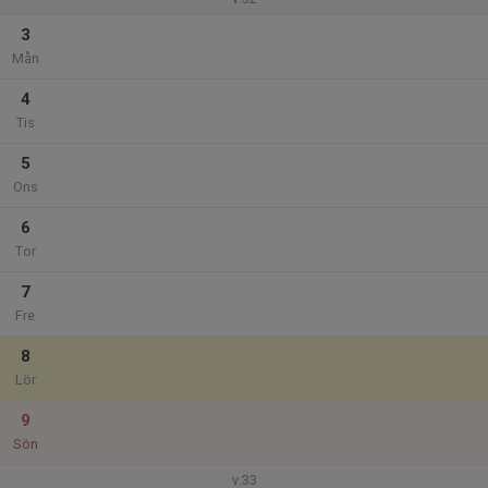
3
Mån
4
Tis
5
Ons
6
Tor
7
Fre
8
Lör
9
Sön
v.33