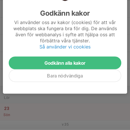
17
Godkänn kakor
Mån
Vi använder oss av kakor (cookies) för att vår
18
17:30
Träning
webbplats ska fungera bra för dig. De används
18:30
Tis
Fäladshallen B
även för webbanalys i syfte att hjälpa oss att
19
förbättra våra tjänster.
Så använder vi cookies
Ons
20
Godkänn alla kakor
Tor
21
18:00
Träning
Bara nödvändiga
19:00
Fre
Fäladshallen B
22
Lör
23
Sön
v.35