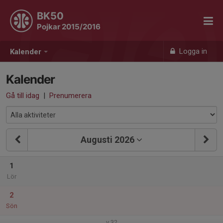
BK50
Pojkar 2015/2016
Logga in
Kalender
Kalender
Gå till idag
|
Prenumerera
Augusti 2026
1
Lör
2
Sön
v.32