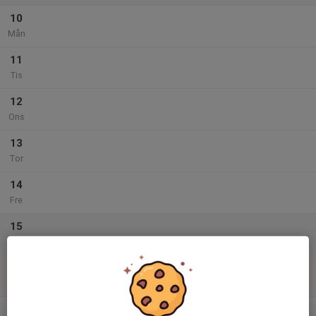
10
Mån
11
Tis
12
Ons
13
Tor
14
Fre
15
Lör
16
Sön
v.34