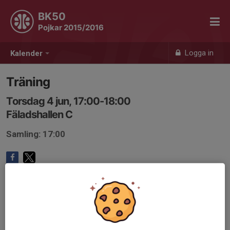
BK50
Pojkar 2015/2016
Logga in
Kalender
Träning
Torsdag 4 jun, 17:00-18:00
Fäladshallen C
Samling: 17:00