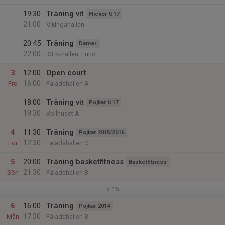
19:30
Träning vit
Flickor U17
21:00
Vikingahallen
20:45
Träning
Damer
22:00
ISLK-hallen, Lund
3
12:00
Open court
16:00
Fre
Fäladshallen A
18:00
Träning vit
Pojkar U17
19:30
Bollhuset A
4
11:30
Träning
Pojkar 2015/2016
12:30
Lör
Fäladshallen C
5
20:00
Träning basketfitness
Basketfitness
21:30
Sön
Fäladshallen B
v.15
6
16:00
Träning
Pojkar 2014
17:30
Mån
Fäladshallen B