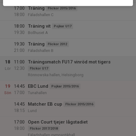
17:00
Träning
Flickor 2015/2016
18:00
Fäladshallen C
18:00
Träning vit
Pojkar U17
19:30
Bollhuset A
19:30
Träning
Flickor 2012
21:00
Fäladshallen B
18
11:00
Träningsmatch FU17 vinröd mot tigers
12:30
Lör
Flickor U17
Rönnowska hallen, Helsingborg
19
14:45
EBC Lund
Pojkar 2015/2016
17:00
Sön
Tunahallen
14:45
Matcher EB cup
Flickor 2015/2016
18:15
Lund
17:00
Open Court tjejer lågstadiet
18:00
Flickor 2017/2018
Fäladshallen gymnastikhall