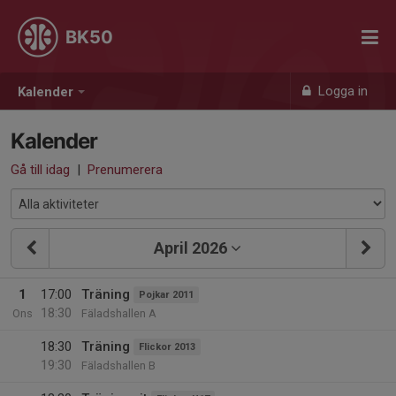
BK50
Logga in
Kalender
Kalender
Gå till idag
|
Prenumerera
April 2026
1
17:00
Träning
Pojkar 2011
18:30
Ons
Fäladshallen A
18:30
Träning
Flickor 2013
19:30
Fäladshallen B