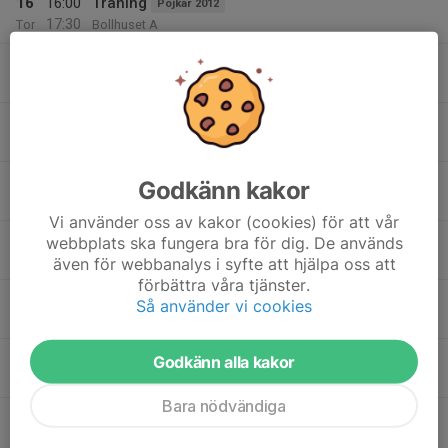
16
16:00
Träning
Pojkar 2012
17:30
Tor
Bollhuset A
17:00
Träning Fäladshallen B
Basketskola
18:00
Fäladshallen B
17:00
Träning
Pojkar 2015/2016
18:00
Fäladshallen C
18:00
Träning
Flickor 2014
Godkänn kakor
19:00
Fäladshallen C
Vi använder oss av kakor (cookies) för att vår
19:00
Träning
webbplats ska fungera bra för dig. De används
Pojkar 2013
20:30
Fäladshallen C
även för webbanalys i syfte att hjälpa oss att
förbättra våra tjänster.
19:30
Träning vit
Flickor U17
Så använder vi cookies
21:00
Vikingahallen
20:45
Träning
Damer
Godkänn alla kakor
22:00
ISLK-hallen, Lund
Bara nödvändiga
17
16:30
Träning
Flickor 2013
18:00
Fre
Fäladshallen B