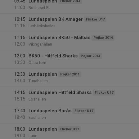
09:45
Lundaspelen
Flickor 2013
11:00
Bollhuset B
10:15
Lundaspelen BK Amager
Flickor U17
11:15
Lerbäckshallen
11:15
Lundaspelen BK50 - Malbas
Pojkar 2014
12:00
Vikingahallen
12:00
BK50 - Hittfeld Sharks
Pojkar 2013
13:30
Östra torn
12:30
Lundaspelen
Pojkar 2011
14:00
Tunahallen
14:15
Lundaspelen Hittfeld Sharks
Flickor U17
15:15
Eoshallen
17:40
Lundaspelen Borås
Flickor U17
18:40
Eoshallen
18:00
Lundaspelen
Flickor U17
19:00
Lund