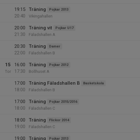
19:15
Träning
Pojkar 2013
20:40
Vikingahallen
20:00
Träning vit
Pojkar U17
21:30
Fäladshallen A
20:30
Träning
Damer
22:00
Fäladshallen B
15
16:00
Träning
Pojkar 2012
17:30
Tor
Bollhuset A
17:00
Träning Fäladshallen B
Basketskola
18:00
Fäladshallen B
17:00
Träning
Pojkar 2015/2016
18:00
Fäladshallen C
18:00
Träning
Flickor 2014
19:00
Fäladshallen C
19:00
Träning
Pojkar 2013