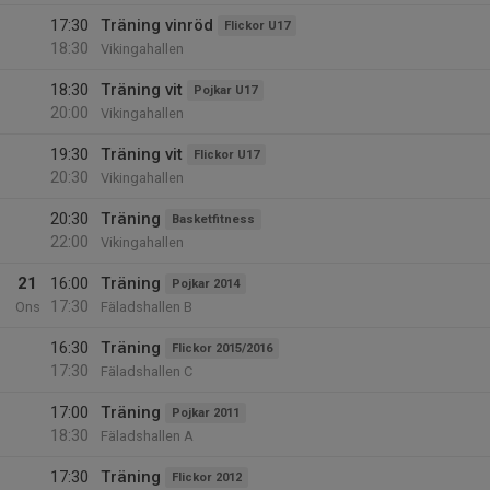
17:30
Träning vinröd
Flickor U17
18:30
Vikingahallen
18:30
Träning vit
Pojkar U17
20:00
Vikingahallen
19:30
Träning vit
Flickor U17
20:30
Vikingahallen
20:30
Träning
Basketfitness
22:00
Vikingahallen
21
16:00
Träning
Pojkar 2014
17:30
Ons
Fäladshallen B
16:30
Träning
Flickor 2015/2016
17:30
Fäladshallen C
17:00
Träning
Pojkar 2011
18:30
Fäladshallen A
17:30
Träning
Flickor 2012