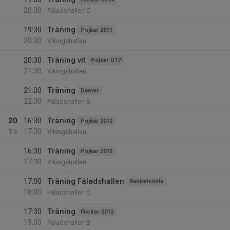
20:30
Fäladshallen C
19:30
Träning
Pojkar 2011
20:30
Vikingahallen
20:30
Träning vit
Pojkar U17
21:30
Vikingahallen
21:00
Träning
Damer
22:30
Fäladshallen B
20
16:30
Träning
Pojkar 2012
17:30
Tis
Vikingahallen
16:30
Träning
Pojkar 2013
17:30
Vikingahallen
17:00
Träning Fäladshallen
Basketskola
18:00
Fäladshallen C
17:30
Träning
Flickor 2012
19:00
Fäladshallen B