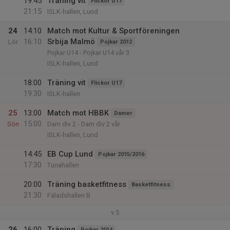
19:45
Träning vit
Flickor U17
21:15
ISLK-hallen, Lund
24
14:10
Match mot Kultur & Sportföreningen
16:10
Srbija Malmö
Lör
Pojkar 2012
Pojkar U14 - Pojkar U14 vår 3
ISLK-hallen, Lund
18:00
Träning vit
Flickor U17
19:30
ISLK-hallen
25
13:00
Match mot HBBK
Damer
15:00
Sön
Dam div 2 - Dam div 2 vår
ISLK-hallen, Lund
14:45
EB Cup Lund
Pojkar 2015/2016
17:30
Tunahallen
20:00
Träning basketfitness
Basketfitness
21:30
Fäladshallen B
v.5
26
16:00
Träning
Pojkar 2014