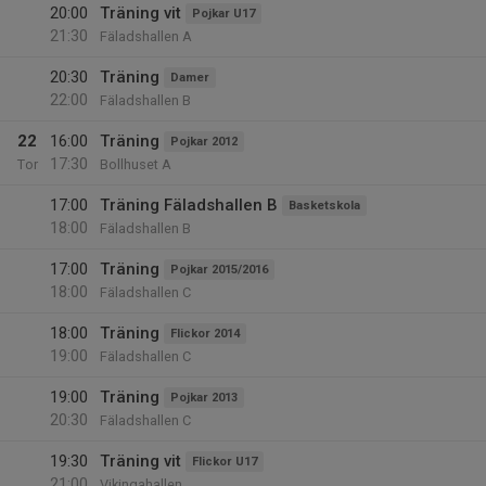
20:00
Träning vit
Pojkar U17
21:30
Fäladshallen A
20:30
Träning
Damer
22:00
Fäladshallen B
22
16:00
Träning
Pojkar 2012
17:30
Tor
Bollhuset A
17:00
Träning Fäladshallen B
Basketskola
18:00
Fäladshallen B
17:00
Träning
Pojkar 2015/2016
18:00
Fäladshallen C
18:00
Träning
Flickor 2014
19:00
Fäladshallen C
19:00
Träning
Pojkar 2013
20:30
Fäladshallen C
19:30
Träning vit
Flickor U17
21:00
Vikingahallen