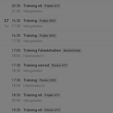
20:30
Träning vit
Pojkar U17
21:30
Vikingahallen
27
16:30
Träning
Pojkar 2012
17:30
Tis
Vikingahallen
16:30
Träning
Pojkar 2013
17:30
Vikingahallen
17:00
Träning Fäladshallen
Basketskola
18:00
Fäladshallen C
17:30
Träning vinröd
Flickor U17
18:30
Vikingahallen
17:30
Träning
Flickor 2012
19:00
Fäladshallen B
18:30
Träning vit
Pojkar U17
20:00
Vikingahallen
19:30
Träning vit
Flickor U17