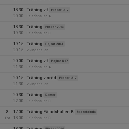
18:30
Träning vit
Flickor U17
20:00
Fäladshallen A
18:30
Träning
Flickor 2013
19:30
Fäladshallen B
19:15
Träning
Pojkar 2013
20:15
Vikingahallen
20:00
Träning vit
Pojkar U17
21:30
Fäladshallen A
20:15
Träning vinröd
Flickor U17
21:30
Vikingahallen
20:30
Träning
Damer
22:00
Fäladshallen B
8
17:00
Träning Fäladshallen B
Basketskola
18:00
Tor
Fäladshallen B
18:00
Träning
Flickor 2014