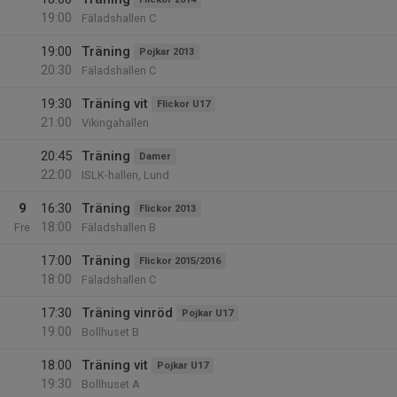
19:00
Fäladshallen C
19:00
Träning
Pojkar 2013
20:30
Fäladshallen C
19:30
Träning vit
Flickor U17
21:00
Vikingahallen
20:45
Träning
Damer
22:00
ISLK-hallen, Lund
9
16:30
Träning
Flickor 2013
18:00
Fre
Fäladshallen B
17:00
Träning
Flickor 2015/2016
18:00
Fäladshallen C
17:30
Träning vinröd
Pojkar U17
19:00
Bollhuset B
18:00
Träning vit
Pojkar U17
19:30
Bollhuset A