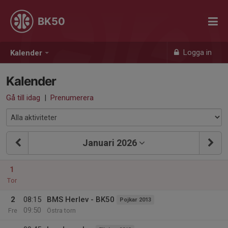
BK50
Logga in
Kalender
Kalender
Gå till idag
|
Prenumerera
Januari 2026
1
Tor
2
08:15
BMS Herlev - BK50
Pojkar 2013
09:50
Fre
Östra torn