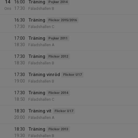
14
16:00
Träning
Pojkar 2014
17:30
Ons
Fäladshallen B
16:30
Träning
Flickor 2015/2016
17:30
Fäladshallen C
17:00
Träning
Pojkar 2011
18:30
Fäladshallen A
17:30
Träning
Flickor 2012
18:30
Fäladshallen B
17:30
Träning vinröd
Flickor U17
19:00
Fäladshallen B
17:30
Träning
Flickor 2014
18:50
Fäladshallen C
18:30
Träning vit
Flickor U17
20:00
Fäladshallen A
18:30
Träning
Flickor 2013
19:30
Fäladshallen B