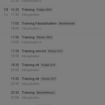
22:30
Fäladshallen B
13
16:30
Träning
Pojkar 2013
17:30
Tis
Vikingahallen
17:00
Träning Fäladshallen
Basketskola
18:00
Fäladshallen C
17:30
Träning
Flickor 2012
19:00
Fäladshallen B
17:30
Träning vinröd
Flickor U17
18:30
Vikingahallen
18:30
Träning vit
Pojkar U17
20:00
Vikingahallen
19:30
Träning vit
Flickor U17
20:30
Vikingahallen
20:30
Träning
Basketfitness
22:00
Vikingahallen