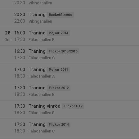
20:30
Vikingahallen
20:30
Träning
Basketfitness
22:00
Vikingahallen
28
16:00
Träning
Pojkar 2014
17:30
Ons
Fäladshallen B
16:30
Träning
Flickor 2015/2016
17:30
Fäladshallen C
17:00
Träning
Pojkar 2011
18:30
Fäladshallen A
17:30
Träning
Flickor 2012
18:30
Fäladshallen B
17:30
Träning vinröd
Flickor U17
18:30
Fäladshallen B
17:30
Träning
Flickor 2014
18:30
Fäladshallen C