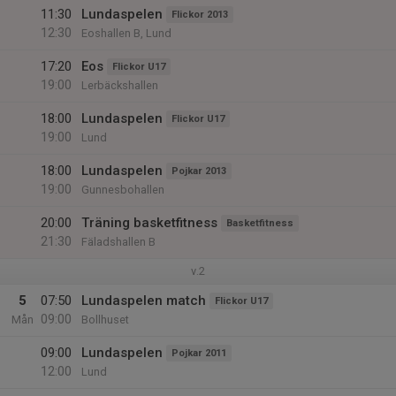
11:30
Lundaspelen
Flickor 2013
12:30
Eoshallen B, Lund
17:20
Eos
Flickor U17
19:00
Lerbäckshallen
18:00
Lundaspelen
Flickor U17
19:00
Lund
18:00
Lundaspelen
Pojkar 2013
19:00
Gunnesbohallen
20:00
Träning basketfitness
Basketfitness
21:30
Fäladshallen B
v.2
5
07:50
Lundaspelen match
Flickor U17
09:00
Mån
Bollhuset
09:00
Lundaspelen
Pojkar 2011
12:00
Lund