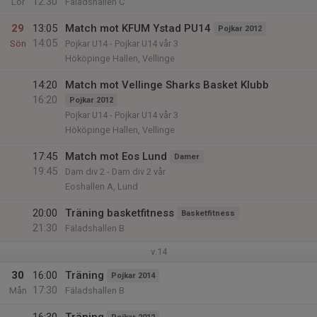
12:30
Lör
Fäladshallen C
29
13:05
Match mot KFUM Ystad PU14
Pojkar 2012
14:05
Sön
Pojkar U14 - Pojkar U14 vår 3
Hököpinge Hallen, Vellinge
14:20
Match mot Vellinge Sharks Basket Klubb
16:20
Pojkar 2012
Pojkar U14 - Pojkar U14 vår 3
Hököpinge Hallen, Vellinge
17:45
Match mot Eos Lund
Damer
19:45
Dam div 2 - Dam div 2 vår
Eoshallen A, Lund
20:00
Träning basketfitness
Basketfitness
21:30
Fäladshallen B
v.14
30
16:00
Träning
Pojkar 2014
17:30
Mån
Fäladshallen B