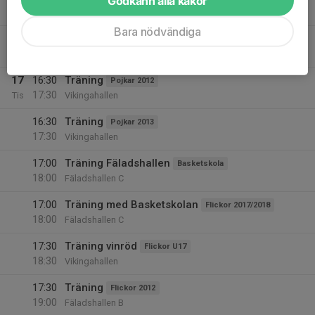
Godkänn alla kakor
20:30
Vikingahallen
Bara nödvändiga
21:00
Träning
Damer
22:30
Fäladshallen B
17
16:30
Träning
Pojkar 2012
17:30
Tis
Vikingahallen
16:30
Träning
Pojkar 2013
17:30
Vikingahallen
17:00
Träning Fäladshallen
Basketskola
18:00
Fäladshallen C
17:00
Träning med Basketskolan
Flickor 2017/2018
18:00
Fäladshallen C
17:30
Träning vinröd
Flickor U17
18:30
Vikingahallen
17:30
Träning
Flickor 2012
19:00
Fäladshallen B