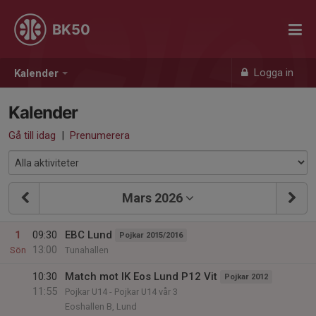
BK50
Logga in
Kalender
Kalender
Gå till idag
|
Prenumerera
Mars 2026
1
09:30
EBC Lund
Pojkar 2015/2016
13:00
Sön
Tunahallen
10:30
Match mot IK Eos Lund P12 Vit
Pojkar 2012
11:55
Pojkar U14 - Pojkar U14 vår 3
Eoshallen B, Lund