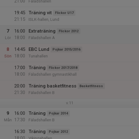
21:00
Fäladshallen
19:45
Träning vit
Flickor U17
21:15
ISLK-hallen, Lund
7
16:00
Extraträning
Flickor 2012
18:00
Lör
Fäladshallen A
8
14:45
EBC Lund
Pojkar 2015/2016
18:00
Sön
Tunahallen
17:00
Träning
Flickor 2017/2018
18:00
Fäladshallen gymnastikhall
20:00
Träning basketfitness
Basketfitness
21:30
Fäladshallen B
v.11
9
16:00
Träning
Pojkar 2014
17:30
Mån
Fäladshallen B
16:30
Träning
Pojkar 2012
18:00
Vikingahallen