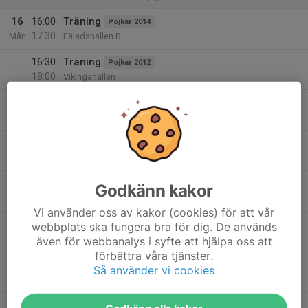
16
16:00
Träning
Pojkar 2014
17:30
Mån
Fäladshallen B
16:30
Träning
Pojkar 2012
18:00
Vikingahallen
17:00
Träning
Pojkar 2015/2016
18:00
Fäladshallen C
17:00
Träning ISLK
Basketskola
18:00
ISLK-hallen, Lund
18:00
Träning
Flickor 2013
Godkänn kakor
19:00
Fäladshallen C
Vi använder oss av kakor (cookies) för att vår
19:00
Träning
webbplats ska fungera bra för dig. De används
Flickor 2014
20:30
Fäladshallen C
även för webbanalys i syfte att hjälpa oss att
förbättra våra tjänster.
19:00
Träning vinröd
Flickor U17
Så använder vi cookies
20:30
Heddahallen gymnastiksal
19:30
Träning
Pojkar 2011