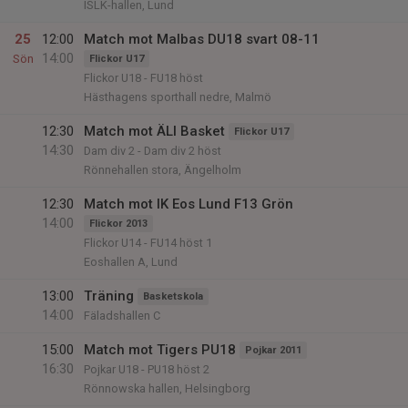
ISLK-hallen, Lund
25
12:00
Match mot Malbas DU18 svart 08-11
14:00
Sön
Flickor U17
Flickor U18 - FU18 höst
Hästhagens sporthall nedre, Malmö
12:30
Match mot ÄLI Basket
Flickor U17
14:30
Dam div 2 - Dam div 2 höst
Rönnehallen stora, Ängelholm
12:30
Match mot IK Eos Lund F13 Grön
14:00
Flickor 2013
Flickor U14 - FU14 höst 1
Eoshallen A, Lund
13:00
Träning
Basketskola
14:00
Fäladshallen C
15:00
Match mot Tigers PU18
Pojkar 2011
16:30
Pojkar U18 - PU18 höst 2
Rönnowska hallen, Helsingborg