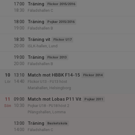
17:00
Träning
Flickor 2015/2016
18:30
Fäladshallen C
18:00
Träning
Pojkar 2015/2016
19:00
Fäladshallen B
18:30
Träning vit
Flickor U17
20:00
ISLK-hallen, Lund
19:00
Träning
Flickor 2013
20:00
Fäladshallen B
10
13:10
Match mot HBBK F14-15
Flickor 2014
14:40
Lör
Flickor U13 - FU13 höst
Mariahallen, Helsingborg
11
09:00
Match mot Lobas P11 Vit
Pojkar 2011
10:30
Sön
Pojkar U18 - PU18 höst 2
Pilängshallen, Lomma
13:00
Träning
Basketskola
14:00
Fäladshallen C