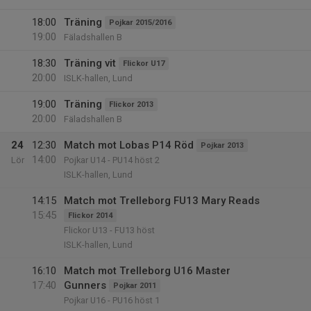
18:00
Träning
Pojkar 2015/2016
19:00
Fäladshallen B
18:30
Träning vit
Flickor U17
20:00
ISLK-hallen, Lund
19:00
Träning
Flickor 2013
20:00
Fäladshallen B
24
12:30
Match mot Lobas P14 Röd
Pojkar 2013
14:00
Lör
Pojkar U14 - PU14 höst 2
ISLK-hallen, Lund
14:15
Match mot Trelleborg FU13 Mary Reads
15:45
Flickor 2014
Flickor U13 - FU13 höst
ISLK-hallen, Lund
16:10
Match mot Trelleborg U16 Master
17:40
Gunners
Pojkar 2011
Pojkar U16 - PU16 höst 1