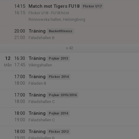
14:15
Match mot Tigers FU18
Flickor U17
16:15
Flickor U18 - FU18 höst
Rönnowska hallen, Helsingborg
20:00
Träning
Basketfitness
21:00
Fäladshallen B
v.42
12
16:30
Träning
Pojkar 2013
17:45
Mån
Vikingahallen
17:00
Träning
Flickor 2014
18:00
Fäladen B
17:00
Träning
Pojkar 2015/2016
18:00
Fäladshallen C
18:00
Träning
Pojkar 2014
19:00
Fäladshallen C
18:00
Träning
Flickor 2012
19:00
Fäladshallen B