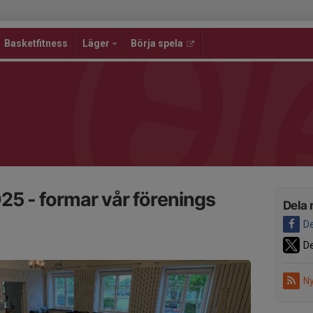
Basketfitness
Läger
Börja spela
5 - formar vår förenings
Dela 
De
De
Ny