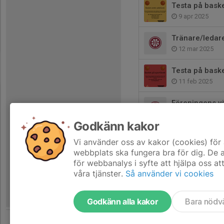
Testa på baske
9 apr 2025
Tränare/ledar
12 mar 2025
Testa på bask
11 feb 2025
Föreningens v
10 feb 2025
Godkänn kakor
Skövde Basket
Vi använder oss av kakor (cookies) för 
11 dec 2024
webbplats ska fungera bra för dig. De
för webbanalys i syfte att hjälpa oss at
våra tjänster.
Så använder vi cookies
Godkänn alla kakor
Bara nödv