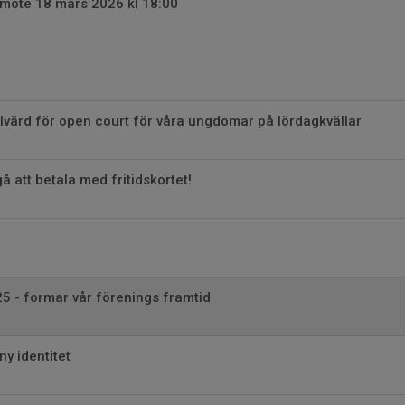
årsmöte 18 mars 2026 kl 18:00
allvärd för open court för våra ungdomar på lördagkvällar
å att betala med fritidskortet!
5 - formar vår förenings framtid
y identitet