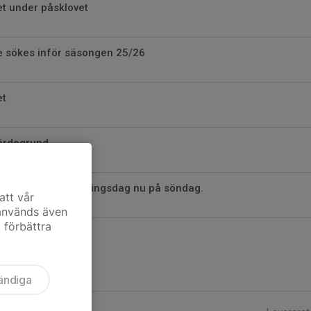
t under påsklovet
e sökes inför säsongen 25/26
et
ärdegrund
cup - sista anmälningsdag nu på söndag.
att vår
 används även
t förbättra
ändiga