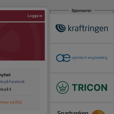
Sponsorer
Logga in
nyhet
la på Facebook
la på X
heter via RSS