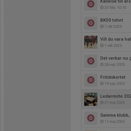
Kallelse till 
23 feb, 10:10
BK50 tshirt
7 okt 2025
Vill du vara h
1 okt 2025
Det verkar nu g
28 sep 2025
Fritidskortet
19 sep 2025
Ledarmöte 202
27 maj 2025
Samma klubb, n
17 maj 2025