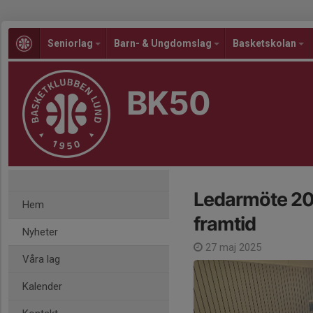
Seniorlag
Barn- & Ungdomslag
Basketskolan
BK50
Ledarmöte 202
Hem
framtid
Nyheter
27 maj 2025
Våra lag
Kalender