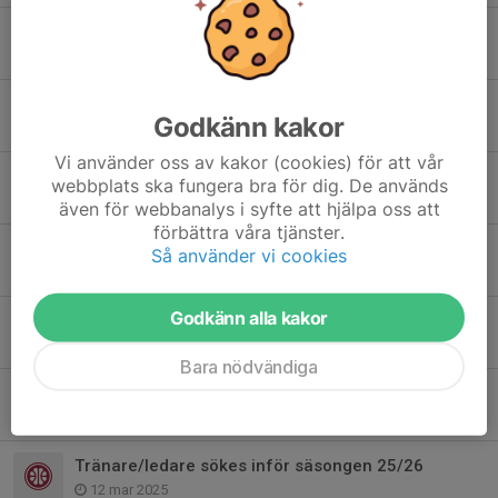
Vill du vara hallvärd för open court för våra ungdomar på lördagkvällar
1 okt 2025
Det verkar nu gå att betala med fritidskortet!
Godkänn kakor
28 sep 2025
Vi använder oss av kakor (cookies) för att vår
Fritidskortet
webbplats ska fungera bra för dig. De används
19 sep 2025
även för webbanalys i syfte att hjälpa oss att
förbättra våra tjänster.
Ledarmöte 2025 - formar vår förenings framtid
Så använder vi cookies
27 maj 2025
Godkänn alla kakor
Samma klubb, ny identitet
17 maj 2025
Bara nödvändiga
Testa på basket under påsklovet
9 apr 2025
Tränare/ledare sökes inför säsongen 25/26
12 mar 2025