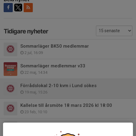
Tidigare nyheter
Sommarläger BK50 medlemmar
2 jul, 16:09
Sommarläger medlemmar v33
22 maj, 14:34
Förrådslokal 2-10 kvm i Lund sökes
19 maj, 15:26
Kallelse till årsmöte 18 mars 2026 kl 18:00
23 feb, 10:10
BK50 tshirt
7 okt 2025