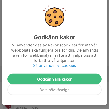
Sommarläger medlemmar 2014-2009
Sommarläger medlemmar 2018-2015
Dela nyhet
Godkänn kakor
Tidigare nyheter
Vi använder oss av kakor (cookies) för att vår
webbplats ska fungera bra för dig. De används
även för webbanalys i syfte att hjälpa oss att
Sommarläger BK50 medlemmar
förbättra våra tjänster.
2 jul, 16:09
Så använder vi cookies
Sommarläger medlemmar v33
22 maj, 14:34
Godkänn alla kakor
Förrådslokal 2-10 kvm i Lund sökes
Bara nödvändiga
19 maj, 15:26
Kallelse till årsmöte 18 mars 2026 kl 18:00
23 feb, 10:10