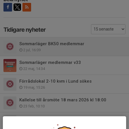
Tidigare nyheter
Sommarläger BK50 medlemmar
2 jul, 16:09
Sommarläger medlemmar v33
22 maj, 14:34
Förrådslokal 2-10 kvm i Lund sökes
19 maj, 15:26
Kallelse till årsmöte 18 mars 2026 kl 18:00
23 feb, 10:10
BK50 tshirt
7 okt 2025