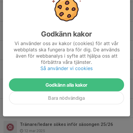
Vill du vara hallvärd för open court för våra ungdomar på lördagkvällar
1 okt 2025
Det verkar nu gå att betala med fritidskortet!
Godkänn kakor
28 sep 2025
Vi använder oss av kakor (cookies) för att vår
Fritidskortet
webbplats ska fungera bra för dig. De används
19 sep 2025
även för webbanalys i syfte att hjälpa oss att
förbättra våra tjänster.
Ledarmöte 2025 - formar vår förenings framtid
Så använder vi cookies
27 maj 2025
Godkänn alla kakor
Samma klubb, ny identitet
17 maj 2025
Bara nödvändiga
Testa på basket under påsklovet
9 apr 2025
Tränare/ledare sökes inför säsongen 25/26
12 mar 2025