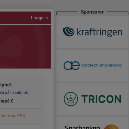
Sponsorer
Logga in
nyhet
la på Facebook
la på X
heter via RSS