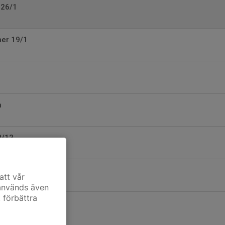
 26/1
er 19/1
n
8/12
 vårsäsongen
att vår
 används även
t förbättra