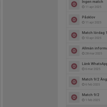
Ingen match
11 apr 2025
Påsklov
11 apr 2025
Match lördag 
10 apr 2025
Allmän inform
28 mar 2025
Länk WhatsAp
6 mar 2025
Match 9/2 Äng
6 feb 2025
Match 9/2
1 feb 2025