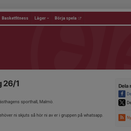
Basketfitness
Läger
Börja spela
 26/1
Dela 
De
ästhagens sporthall, Malmö.
De
Behöver ni skjuts så hör ni av er i gruppen på whatsapp.
Ny