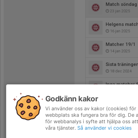
Match söndag
23 jan 2025
Helgens match
16 jan 2025
Matcher 19/1
14 jan 2025
Sista träninge
18 dec 2024
Inga matcher 
4 dec 2024
Godkänn kakor
Seriespel till
Vi använder oss av kakor (cookies) för 
4 dec 2024
webbplats ska fungera bra för dig. De
för webbanalys i syfte att hjälpa oss at
våra tjänster.
Så använder vi cookies