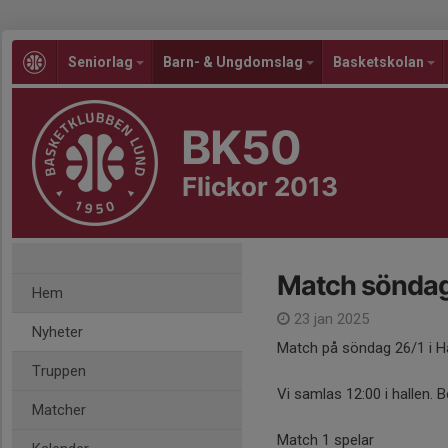
Seniorlag
Barn- & Ungdomslag
Basketskolan
BK50
Flickor 2013
Match söndag
Hem
23 jan 2025
Nyheter
Match på söndag 26/1 i H
Truppen
Vi samlas 12:00 i hallen. 
Matcher
Match 1 spelar