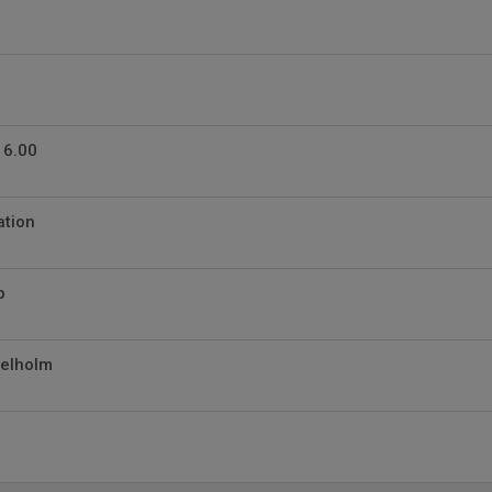
16.00
ation
p
elholm