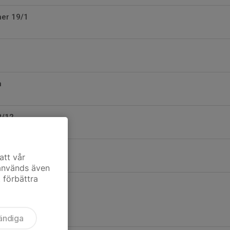
er 19/1
n
8/12
 vårsäsongen
att vår
 används även
t förbättra
ändiga