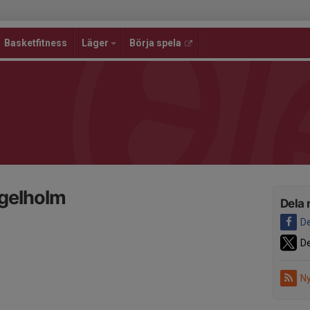
Basketfitness
Läger
Börja spela
gelholm
Dela 
De
De
Ny