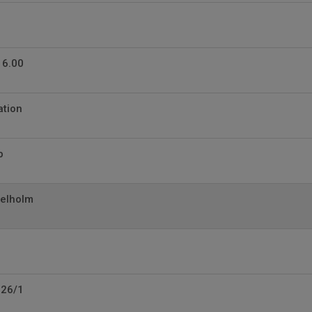
16.00
ation
p
elholm
 26/1