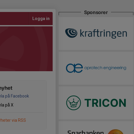
Sponsorer
Logga in
nyhet
la på Facebook
la på X
heter via RSS