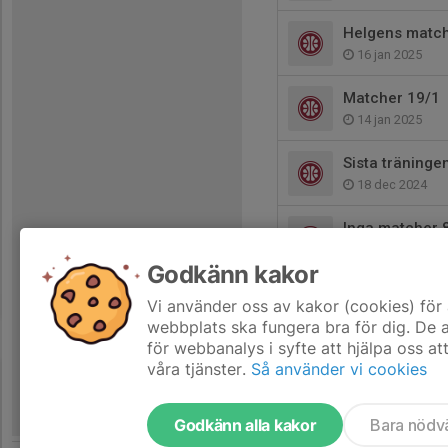
Helgens match
16 jan 2025
Matcher 19/1
14 jan 2025
Sista träninge
18 dec 2024
Inga matcher 
4 dec 2024
Godkänn kakor
Seriespel till
Vi använder oss av kakor (cookies) för 
4 dec 2024
webbplats ska fungera bra för dig. De
för webbanalys i syfte att hjälpa oss at
våra tjänster.
Så använder vi cookies
Godkänn alla kakor
Bara nödv