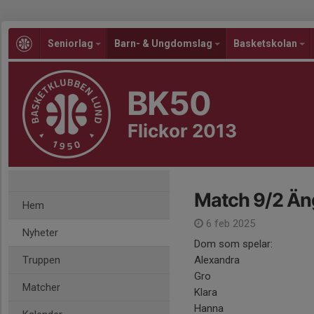
Seniorlag
Barn- & Ungdomslag
Basketskolan
BK50
Flickor 2013
Match 9/2 Än
Hem
6 feb 2025
Nyheter
Dom som spelar:
Truppen
Alexandra
Gro
Matcher
Klara
Hanna