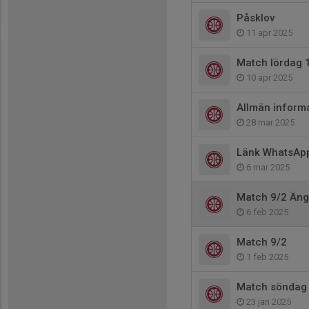
Påsklov
11 apr 2025
Match lördag 
10 apr 2025
Allmän inform
28 mar 2025
Länk WhatsAp
6 mar 2025
Match 9/2 Äng
6 feb 2025
Match 9/2
1 feb 2025
Match söndag
23 jan 2025