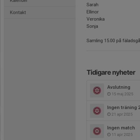
Kalender
Sarah
Ellinor
Kontakt
Veronika
Sonja
Samling 15.00 på fäladsgår
Tidigare nyheter
Avslutning
15 maj 2025
Ingen träning 
21 apr 2025
Ingen match
11 apr 2025