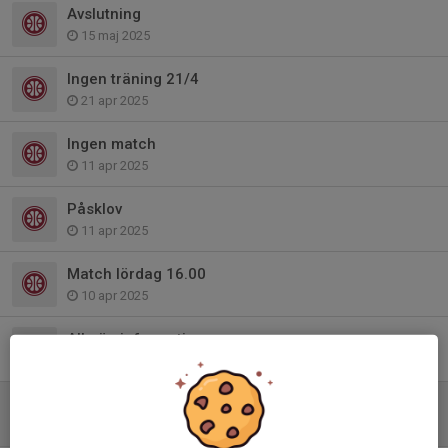
Avslutning
15 maj 2025
Ingen träning 21/4
21 apr 2025
Ingen match
11 apr 2025
Påsklov
11 apr 2025
Match lördag 16.00
10 apr 2025
Allmän information
28 mar 2025
Länk WhatsApp
6 mar 2025