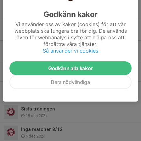
Match 9/2 Ängelholm
Godkänn kakor
6 feb 2025
Vi använder oss av kakor (cookies) för att vår
Match 9/2
webbplats ska fungera bra för dig. De används
1 feb 2025
även för webbanalys i syfte att hjälpa oss att
förbättra våra tjänster.
Match söndag 26/1
Så använder vi cookies
23 jan 2025
Helgens matcher 19/1
Godkänn alla kakor
16 jan 2025
Bara nödvändiga
Matcher 19/1
14 jan 2025
Sista träningen
18 dec 2024
Inga matcher 8/12
4 dec 2024