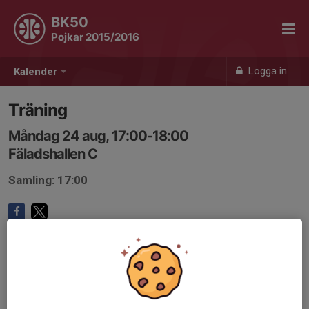
BK50
Pojkar 2015/2016
Logga in
Kalender
Träning
Måndag 24 aug, 17:00-18:00
Fäladshallen C
Samling: 17:00
Anmälan är öppen för lagets medlemmar.
Logga in här