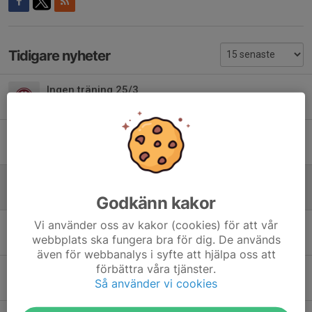
Tidigare nyheter
Ingen träning 25/3
25 mar 2025
Inställd träning 20/2
19 feb 2025
Vinteruppehåll
12 dec 2024
Godkänn kakor
Vi använder oss av kakor (cookies) för att vår
EB Cup Tunahallen 1/12
webbplats ska fungera bra för dig. De används
25 nov 2024
även för webbanalys i syfte att hjälpa oss att
förbättra våra tjänster.
Träningar
Så använder vi cookies
22 nov 2024