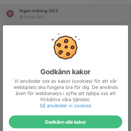
Ingen träning 25/3
25 mar 2025
Inställd träning 20/2
19 feb 2025
Vinteruppehåll
12 dec 2024
EB Cup Tunahallen 1/12
Godkänn kakor
25 nov 2024
Vi använder oss av kakor (cookies) för att vår
webbplats ska fungera bra för dig. De används
Träningar
även för webbanalys i syfte att hjälpa oss att
22 nov 2024
förbättra våra tjänster.
Så använder vi cookies
EB Cup Tunahallen 1/12
19 nov 2024
Godkänn alla kakor
Ingen träning under höstlovet